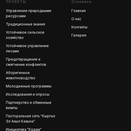
ПРОЕКТЫ
Основное
Управление природными
Главная
ресурсами
О нас
Традиционные знания
Контакты
Устойчивое сельское
Галерея
хозяйство
Устойчивое управление
лесами
Предотвращение и
смягчение конфликтов
Аборигенное
животноводство
Молодежные программы
Исследования и опросы
Партнерство и обменные
визиты
Пасторальная сеть "Кыргыз
Эл Акыл Казына"
Инициатива "Кадам"